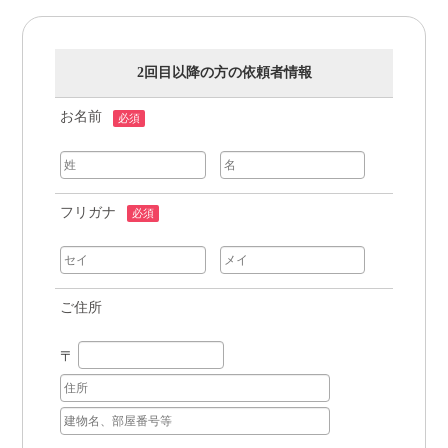
2回目以降の方の依頼者情報
お名前
必須
フリガナ
必須
ご住所
〒